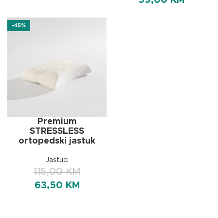
59,00
KM
-45%
Premium
STRESSLESS
ortopedski jastuk
Jastuci
115,00
KM
63,50
KM