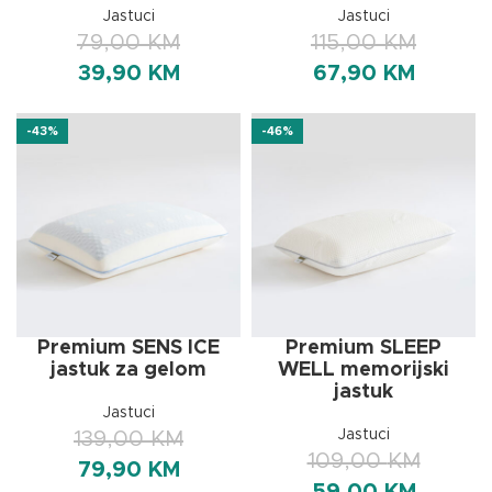
Jastuci
Jastuci
79,00
KM
115,00
KM
39,90
KM
67,90
KM
-43%
-46%
Premium SENS ICE
Premium SLEEP
jastuk za gelom
WELL memorijski
jastuk
Jastuci
Jastuci
139,00
KM
109,00
KM
79,90
KM