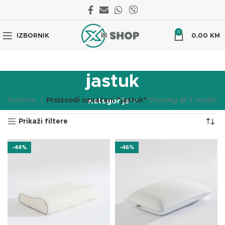
0
IZBORNIK
0,00
KM
jastuk
Početna
Proizvodi označeni “jastuk”
Showing all 7 results
Kategorije
Prikaži filtere
-44%
-46%