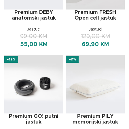
Premium DEBY
Premium FRESH
anatomski jastuk
Open cell jastuk
Jastuci
Jastuci
99,00
KM
129,00
KM
55,00
KM
69,90
KM
-49%
-41%
Premium GO! putni
Premium PILY
jastuk
memorijski jastuk