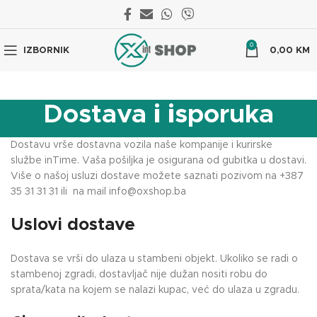
0
IZBORNIK
0,00
KM
Dostava i isporuka
Dostavu vrše dostavna vozila naše kompanije i kurirske
službe inTime. Vaša pošiljka je osigurana od gubitka u dostavi.
Više o našoj usluzi dostave možete saznati pozivom na +387
35 31 31 31 ili na mail
info@oxshop.ba
Uslovi dostave
Dostava se vrši do ulaza u stambeni objekt. Ukoliko se radi o
stambenoj zgradi, dostavljač nije dužan nositi robu do
sprata/kata na kojem se nalazi kupac, već do ulaza u zgradu.