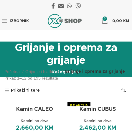
0
IZBORNIK
0,00
KM
Grijanje i oprema za
grijanje
Početna
Grijanje i hlađenje
Grijanje i oprema za grijanje
Kategorije
Prikaz 1–12 od 195 rezultata
Prikaži filtere
BF AKCIJA
Kamin CALEO
Kamin CUBUS
Kamini na drva
Kamini na drva
2.660,00
KM
2.462,00
KM