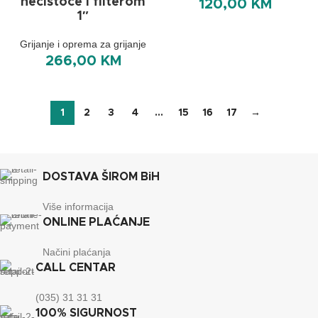
nečistoće i filterom
120,00
KM
1″
Grijanje i oprema za grijanje
266,00
KM
1
2
3
4
…
15
16
17
→
DOSTAVA ŠIROM BiH
Više informacija
ONLINE PLAĆANJE
Načini plaćanja
CALL CENTAR
(035) 31 31 31
100% SIGURNOST