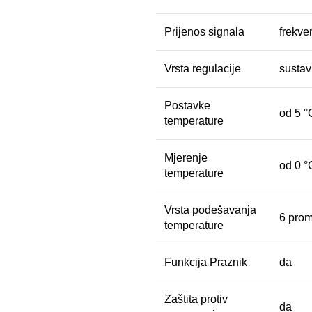
Prijenos signala
frekve
Vrsta regulacije
sustavi
Postavke
od 5 °
temperature
Mjerenje
od 0 °
temperature
Vrsta podešavanja
6 prom
temperature
Funkcija Praznik
da
Zaštita protiv
da