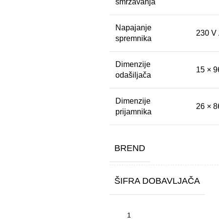
smrzavanja
Napajanje
230 V
spremnika
Dimenzije
15 × 
odašiljača
Dimenzije
26 × 
prijamnika
BREND
ŠIFRA DOBAVLJAČA