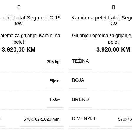
pelet Lafat Segment C 15
Kamin na pelet Lafat Se
kW
kW
oprema za grijanje
,
Kamini na
Grijanje i oprema za grijanje
pelet
pelet
3.920,00
KM
3.920,00
KM
TEŽINA
205 kg
BOJA
Bijela
BREND
Lafat
E
DIMENZIJE
570x762x1020 mm
570x7