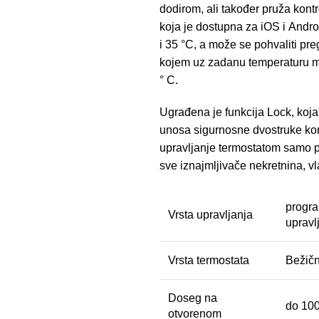
dodirom, ali također pruža kont
koja je dostupna za iOS i And
i 35 °C, a može se pohvaliti pr
kojem uz zadanu temperaturu mo
° C.
Ugrađena je funkcija Lock, koj
unosa sigurnosne dvostruke ko
upravljanje termostatom samo pr
sve iznajmljivače nekretnina, vla
progra
Vrsta upravljanja
upravl
Vrsta termostata
Bežič
Doseg na
do 10
otvorenom