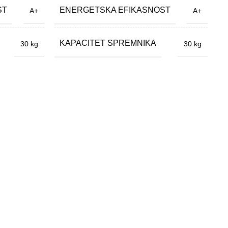
ST
ENERGETSKA EFIKASNOST
A+
A+
T
KAPACITET SPREMNIKA
30 kg
30 kg
D
K