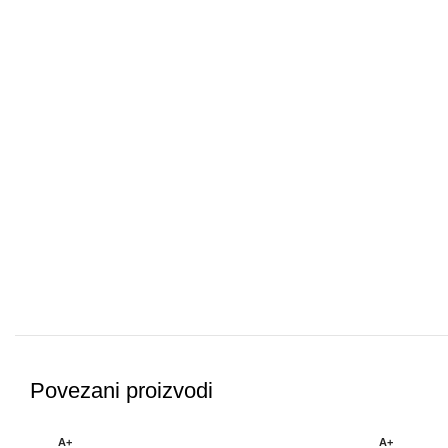
Povezani proizvodi
A+
A+