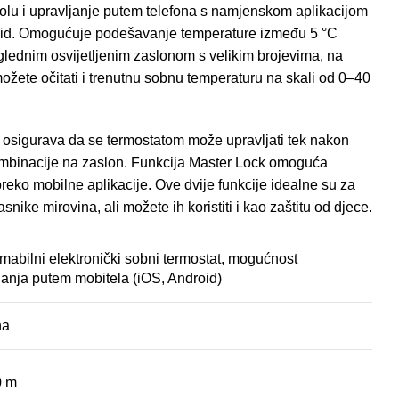
rolu i upravljanje putem telefona s namjenskom aplikacijom
roid. Omogućuje podešavanje temperature između 5 °C
eglednim osvijetljenim zaslonom s velikim brojevima, na
žete očitati i trenutnu sobnu temperaturu na skali od 0–40
a osigurava da se termostatom može upravljati tek nakon
mbinacije na zaslon. Funkcija Master Lock omoguća
eko mobilne aplikacije. Ove dvije funkcije idealne su za
snike mirovina, ali možete ih koristiti i kao zaštitu od djece.
mabilni elektronički sobni termostat, mogućnost
janja putem mobitela (iOS, Android)
na
0 m