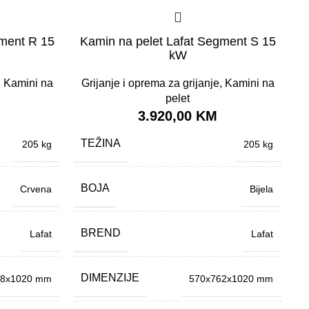
gment R 15
Kamin na pelet Lafat Segment S 15
kW
,
Kamini na
Grijanje i oprema za grijanje
,
Kamini na
pelet
3.920,00
KM
TEŽINA
205 kg
205 kg
BOJA
Crvena
Bijela
BREND
K
Lafat
Lafat
G
DIMENZIJE
68x1020 mm
570x762x1020 mm