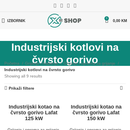
0
IZBORNIK
0,00
KM
Industrijski kotlovi na
čvrsto gorivo
Početna
Grijanje i hlađenje
Grijanje i oprema za grijanje
Industrijski kotlovi na čvrsto gorivo
Showing all 9 results
Prikaži filtere
Industrijski kotao na
Industrijski kotao na
čvrsto gorivo Lafat
čvrsto gorivo Lafat
125 kW
150 kW
Grijanje i oprema za grijanje
,
Grijanje i oprema za grijanje
,