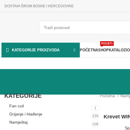
DOSTAVA ŠIROM BOSNE I HERCEGOVINE
POSJETI
POČETNA
SHOP
KATALOZI
O
KATEGORIJE PROIZVODA
KATEGORIJE
Početna
Namj
Fan coil
1
Grijanje i hlađenje
Krevet WIN
239
Namještaj
108
Sp