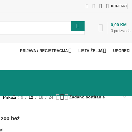
KONTAKT
0,00
KM
0
proizvoda
PRIJAVA / REGISTRACIJA
LISTA ŽELJA
UPOREDI
Prikaži
9
12
18
24
 200 bež
ti