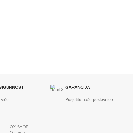
 SIGURNOST
GARANCIJA
 više
Posjetite naše poslovnice
OX SHOP
O nama