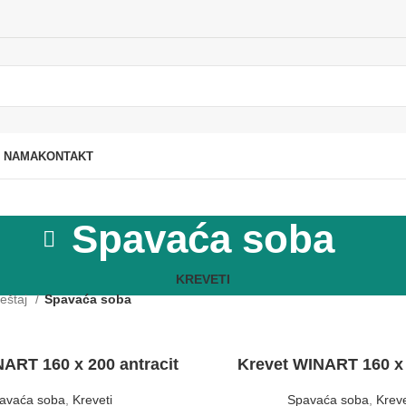
 NAMA
KONTAKT
Spavaća soba
KREVETI
eštaj
Spavaća soba
ART 160 x 200 antracit
Krevet WINART 160 x
avaća soba
,
Kreveti
Spavaća soba
,
Kreve