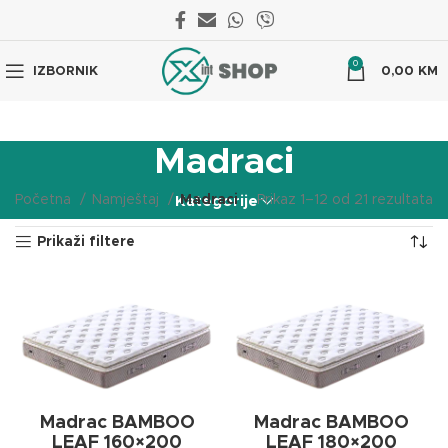
0
IZBORNIK
0,00
KM
Madraci
Početna
Namještaj
Madraci
Prikaz 1–12 od 21 rezultata
Kategorije
Prikaži filtere
Madrac BAMBOO
Madrac BAMBOO
LEAF 160×200
LEAF 180×200