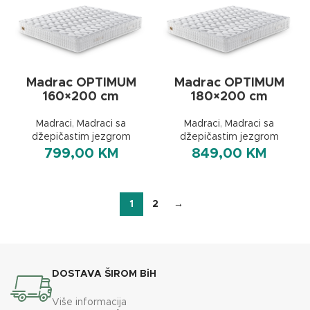
Madrac OPTIMUM
Madrac OPTIMUM
160×200 cm
180×200 cm
Madraci
,
Madraci sa
Madraci
,
Madraci sa
džepičastim jezgrom
džepičastim jezgrom
799,00
KM
849,00
KM
1
2
→
DOSTAVA ŠIROM BiH
Više informacija