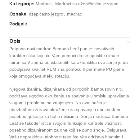
Madraci
,
Madraci sa džepičastim jezgrom
Kategorije:
džepičasto jezgro
,
madrac
Oznake:
Podijeli:
Opis
Potpuno novi madrac Bamboo Leaf pun je inovativnih
karakteristika koje će Vam pomoći da se opustite i imate
miran san! Jedna od istaknutih karakteristika ove serije je da
poboljšava kvalitet REM sna pomoću hiper meke PU pjene
koja omogućava meku rotaciju.
Njegova tkanina, dizajnirana od prirodnih bambusovih niti,
podržava ugodno okruženje za spavanje u smislu upravljanja
vlagom i problema sa znojenjem. Na ovaj način je
obezbeđeno zdravo okruženje za spavanje i obezbeđeno
posebno rješenje za bol u mišićima. Serija madraca Bamboo
Leaf se također ističe svojom funkcijom kontrole vlažnosti
posebno dizajniranom za one koji se puno znoje. Osigurava
Vašu neprekidnu udobnost tako što Vas održava hladnim i