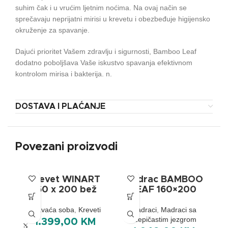
suhim čak i u vrućim ljetnim noćima. Na ovaj način se
sprečavaju neprijatni mirisi u krevetu i obezbeđuje higijensko
okruženje za spavanje.
Dajući prioritet Vašem zdravlju i sigurnosti, Bamboo Leaf
dodatno poboljšava Vaše iskustvo spavanja efektivnom
kontrolom mirisa i bakterija. n.
DOSTAVA I PLAĆANJE
Povezani proizvodi
Krevet WINART
Madrac BAMBOO
160 x 200 bež
LEAF 160×200
Spavaća soba
,
Kreveti
Madraci
,
Madraci sa
džepičastim jezgrom
1.399,00
KM