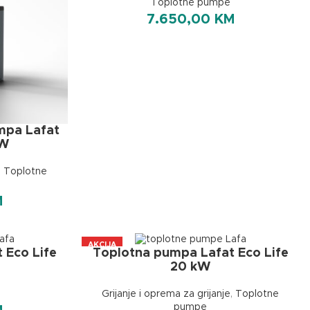
Toplotne pumpe
7.650,00
KM
mpa Lafat
kW
,
Toplotne
M
AKCIJA
 Eco Life
Toplotna pumpa Lafat Eco Life
A+++
20 kW
Grijanje i oprema za grijanje
,
Toplotne
pumpe