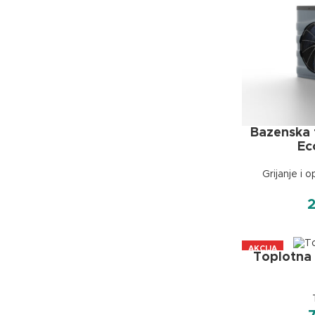
Bazenska 
Ec
Grijanje i 
AKCIJA
Toplotna 
A+++