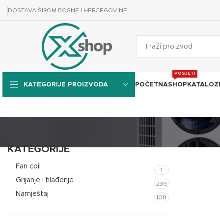
DOSTAVA ŠIROM BOSNE I HERCEGOVINE
POSJETI
POČETNA
SHOP
KATALOZ
KATEGORIJE PROIZVODA
KATEGORIJE
Fan coil
1
Grijanje i hlađenje
239
Namještaj
108