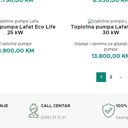
7.790,00
KM
8.950,00
K
pumpa Lafat Eco Life
Toplotna pumpa Lafat
25 kW
30 kW
Toplotne pumpe
Grijanje i oprema za grijanje
pumpe
1.900,00
KM
13.800,00
K
1
2
→
ANJE
CALL CENTAR
100%
(035) 31 31 31
Saznaj