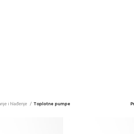
anje i hlađenje
Toplotne pumpe
P