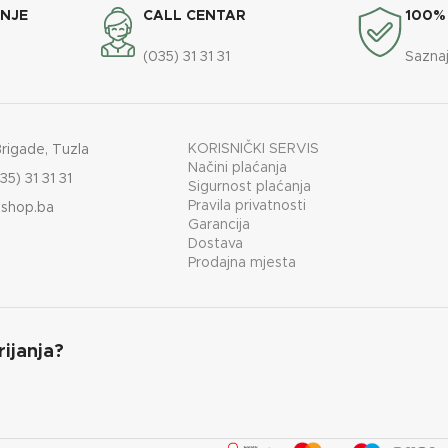
ANJE
CALL CENTAR
100%
VA
drveni ugalj, briket
(035) 31 31 31
Saznaj
AL
kotlovski lim 3/5 mm
KORISNIČKI SERVIS
Brigade, Tuzla
Načini plaćanja
35) 31 31 31
Sigurnost plaćanja
Pravila privatnosti
shop.ba
Garancija
Dostava
Prodajna mjesta
rijanja?