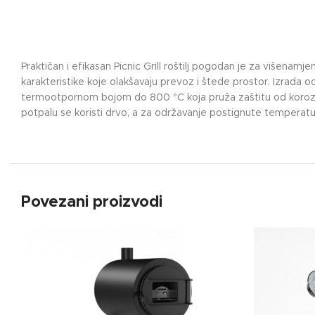
Praktičan i efikasan Picnic Grill roštilj pogodan je za višenamje
karakteristike koje olakšavaju prevoz i štede prostor. Izrada o
termootpornom bojom do 800 °C koja pruža zaštitu od korozije. R
potpalu se koristi drvo, a za održavanje postignute temperature
Povezani proizvodi