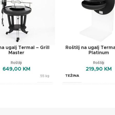
 na ugalj Termal – Grill
Roštilj na ugalj Termal
Master
Platinum
Roštilji
Roštilji
649,00
KM
219,90
KM
TEŽINA
55 kg
JE
DIMENZIJE
75 × 75 × 170 cm
52,5 ×
Termal