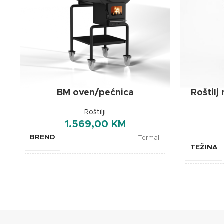
BM oven/pećnica
Roštilj
Roštilji
1.569,00
KM
BREND
Termal
TEŽINA
DIMENZIJE
1070x690x1710mm
DIMENZI
BREND