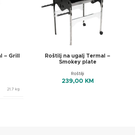
 – Grill
Roštilj na ugalj Termal –
Smokey plate
Roštilji
239,00
KM
21,7 kg
 73 × 73 cm