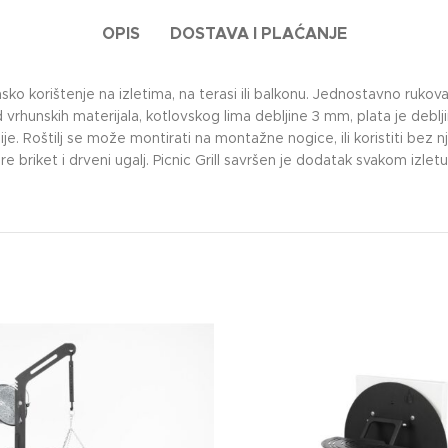
OPIS
DOSTAVA I PLAĆANJE
nsko korištenje na izletima, na terasi ili balkonu. Jednostavno rukova
d vrhunskih materijala, kotlovskog lima debljine 3 mm, plata je deb
oštilj se može montirati na montažne nogice, ili koristiti bez njih
 briket i drveni ugalj. Picnic Grill savršen je dodatak svakom izletu