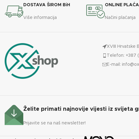
DOSTAVA ŠIROM BiH
ONLINE PLAĆ
TIP GORI
Više informacija
Načini plaćanja
MATERIJ
XVIII Hrvatske 
Telefon: +387 (
E-mail:
info@ox
Želite primati najnovije vijesti iz svijeta g
Prijavite se na naš newsletter!