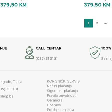
379,50
KM
379,50
KM
1
2
→
ANJE
CALL CENTAR
100%
(035) 31 31 31
Saznaj
KORISNIČKI SERVIS
Brigade, Tuzla
Načini plaćanja
35) 31 31 31
Sigurnost plaćanja
Pravila privatnosti
shop.ba
Garancija
Dostava
Prodajna mjesta