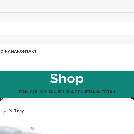
I
O NAMA
KONTAKT
Shop
FAN COIL
GRIJANJE I HLAĐENJE
NAMJEŠTAJ
op
P
Tesy