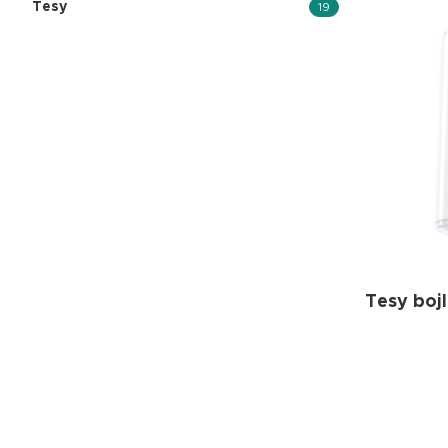
Tesy
19
Tesy bojl