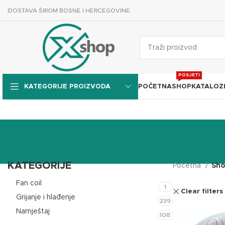
DOSTAVA ŠIROM BOSNE I HERCEGOVINE
POSJETI
POČETNA
SHOP
KATALOZ
KATEGORIJE PROIZVODA
KATEGORIJE
Početna
Sh
Fan coil
1
Clear filters
Grijanje i hlađenje
239
Namještaj
108