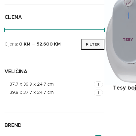
CIJENA
Cijena:
0 KM
—
52.600 KM
FILTER
VELIČINA
37,7 x 39,9 x 24,7 cm
1
Tesy bo
39,9 x 37,7 x 24,7 cm
1
BREND