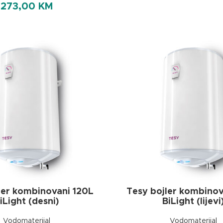
273,00
KM
ler kombinovani 120L
Tesy bojler kombinov
iLight (desni)
BiLight (lijevi
Vodomaterijal
Vodomaterijal