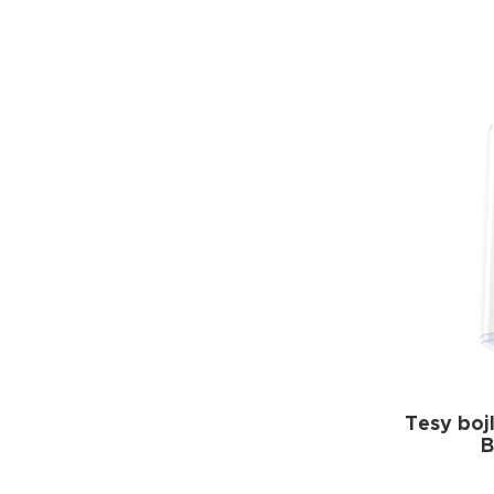
Tesy boj
B