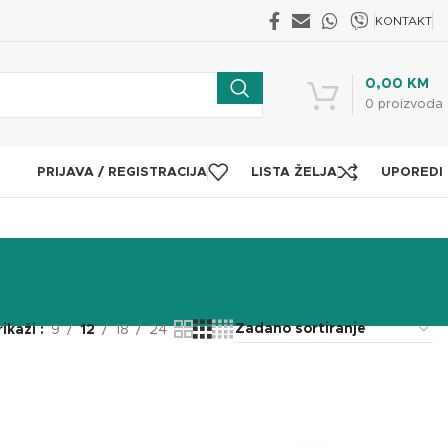
KONTAKT
0,00
KM
0
proizvoda
PRIJAVA / REGISTRACIJA
LISTA ŽELJA
UPOREDI
rikaži
9
12
18
24