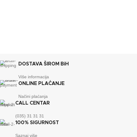
g
BREND
Lafat
BREND
Lafat
610x670x1110
DIMENZIJE
mm
450x510x1000
DIMENZIJE
mm
ENERGETSKA EFIKASNOST
A+
ENERGETSKA EFIKASNOST
A
DOSTAVA ŠIROM BiH
35
KAPACITET SPREMNIKA
kg
TEŽINA
75 kg
Više informacija
ONLINE PLAĆANJE
15
KAPACITET SPREMNIKA
Načini plaćanja
kg
CALL CENTAR
(035) 31 31 31
100% SIGURNOST
Saznaj više