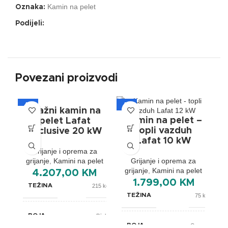
Kamin na pelet
Oznaka:
Podijeli:
Povezani proizvodi
A+
A+
A
Etažni kamin na
Kamin na pelet –
pelet Lafat
topli vazduh
Exclusive 20 kW
Lafat 10 kW
Grijanje i oprema za
grijanje
,
Kamini na pelet
Grijanje i oprema za
grijanje
,
Kamini na pelet
4.207,00
KM
1.799,00
KM
TEŽINA
215 kg
TEŽINA
75 kg
BOJA
Bijela
BOJA
Crvena