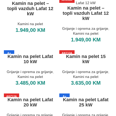
Kamin na pelet –
Kamin na pelet –
topli vazduh Lafat 12
topli vazduh Lafat 12
kW
kW
Kamini na pelet
Grijanje i oprema za grijanje
,
1.949,00
KM
Kamini na pelet
1.949,00
KM
A+
AKCIJA
Kamin na pelet Lafat
Kamin na pelet 15
A+
10 kW
kW
Grijanje i oprema za grijanje
,
Grijanje i oprema za grijanje
,
Kamini na pelet
Kamini na pelet
3.485,00
KM
3.635,00
KM
AKCIJA
A+
Kamin na pelet Lafat
Kamin na pelet Lafat
A+
20 kW
25 kW
Grijanje i oprema za grijanje
,
Grijanje i oprema za grijanje
,