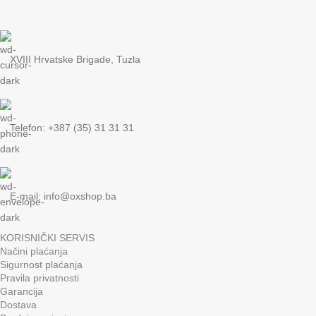
XVIII Hrvatske Brigade, Tuzla
Telefon: +387 (35) 31 31 31
E-mail:
info@oxshop.ba
KORISNIČKI SERVIS
Načini plaćanja
Sigurnost plaćanja
Pravila privatnosti
Garancija
Dostava