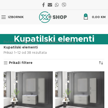
0
IZBORNIK
0,00
KM
Kupatilski elementi
Početna
Namještaj
Kupatilski namještaj
Kupatilski elementi
Prikaz 1–12 od 38 rezultata
Prikaži filtere