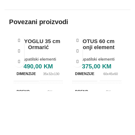
Povezani proizvodi
BEYOGLU 35 cm
LOTUS 60 cm
Ormarić
Donji element
Kupatilski elementi
Kupatilski elementi
490,00
KM
375,00
KM
DIMENZIJE
DIMENZIJE
35x32x130
60x45x60
BREND
BREND
OXaqua
OXaqua