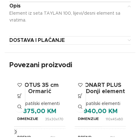
Opis
Element iz seta TAYLAN 100, lijevi/desni element sa
vratima.
DOSTAVA I PLAĆANJE
Povezani proizvodi
LOTUS 35 cm
MONART PLUS
Ormarić
110 Donji element
Kupatilski elementi
Kupatilski elementi
375,00
KM
940,00
KM
DIMENZIJE
DIMENZIJE
35x30x170
110x45x80
BREND
BREND
OXaqua
OXaqua