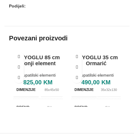
Podijeli:
Povezani proizvodi
BEYOGLU 85 cm
BEYOGLU 35 cm
Donji element
Ormarić
Kupatilski elementi
Kupatilski elementi
825,00
KM
490,00
KM
DIMENZIJE
DIMENZIJE
85x45x50
35x32x130
BREND
BREND
OXaqua
OXaqua