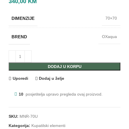
340,00
KM
DIMENZIJE
70×70
BREND
OXaqua
DODAJ U KORPU
Uporedi
Dodaj u želje
10
posjetitelja upravo pregleda ovaj proizvod.
SKU:
MNR-70U
Kategorija:
Kupatilski elementi