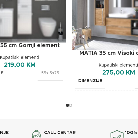
55 cm Gornji element
MATIA 35 cm Visoki 
Kupatilski elementi
219,00
KM
Kupatilski elementi
275,00
KM
JE
55x15x75
DIMENZIJE
OXaqua
BREND
ANJE
CALL CENTAR
100%