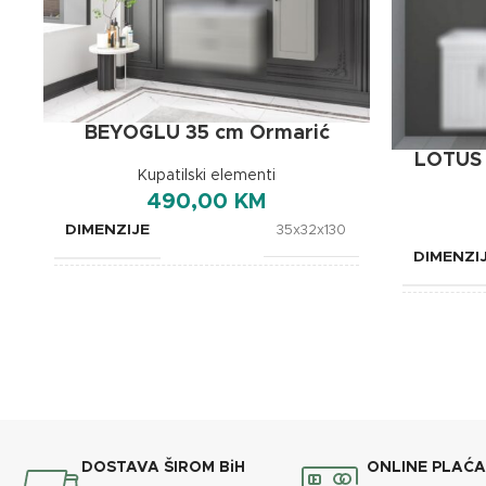
BEYOGLU 35 cm Ormarić
LOTUS 
Kupatilski elementi
490,00
KM
DIMENZIJE
35x32x130
DIMENZI
BREND
OXaqua
BREND
DOSTAVA ŠIROM BiH
ONLINE PLAĆ