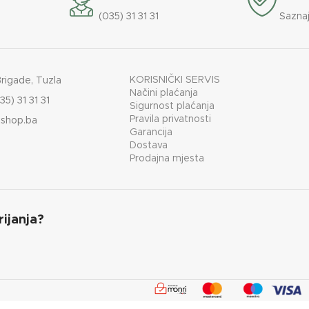
(035) 31 31 31
Saznaj
KORISNIČKI SERVIS
Brigade, Tuzla
Načini plaćanja
35) 31 31 31
Sigurnost plaćanja
Pravila privatnosti
shop.ba
Garancija
Dostava
Prodajna mjesta
rijanja?