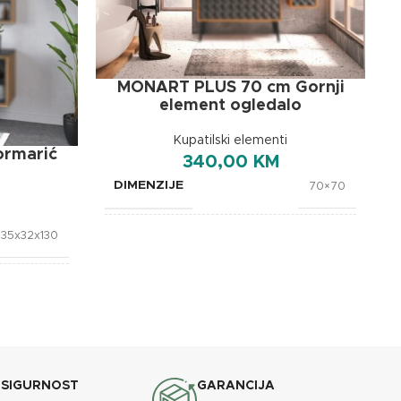
MONART PLUS 70 cm Gornji
element ogledalo
Kupatilski elementi
ormarić
340,00
KM
DIMENZIJE
70×70
35x32x130
BREND
OXaqua
OXaqua
 SIGURNOST
GARANCIJA