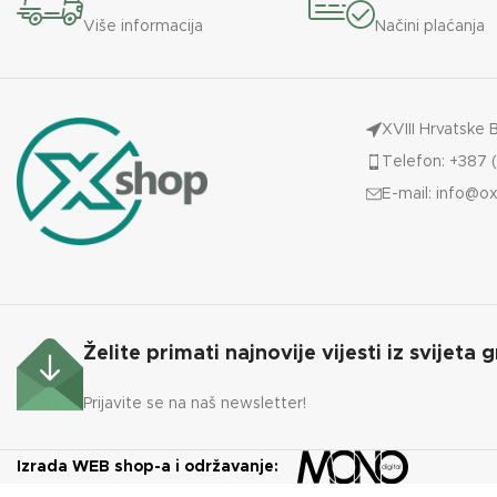
Više informacija
Načini plaćanja
XVIII Hrvatske 
Telefon: +387 (
E-mail:
info@ox
Želite primati najnovije vijesti iz svijeta g
Prijavite se na naš newsletter!
Izrada WEB shop-a i održavanje: