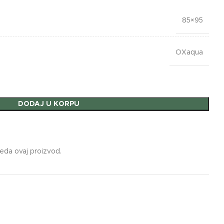
85×95
OXaqua
DODAJ U KORPU
leda ovaj proizvod.