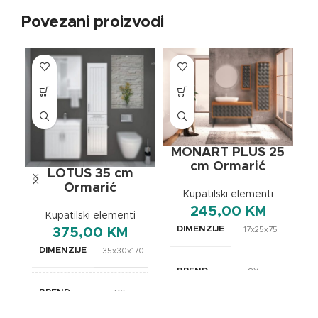
Povezani proizvodi
MONART PLUS 25
cm Ormarić
LOTUS 35 cm
Ormarić
Kupatilski elementi
245,00
KM
Kupatilski elementi
DIMENZIJE
17x25x75
375,00
KM
DIMENZIJE
35x30x170
BREND
OXaqua
BREND
OXaqua