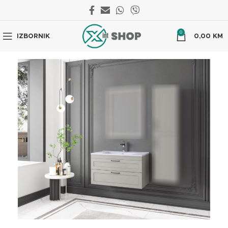
0
IZBORNIK
0,00
KM