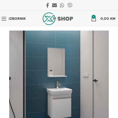
0
IZBORNIK
0,00
KM