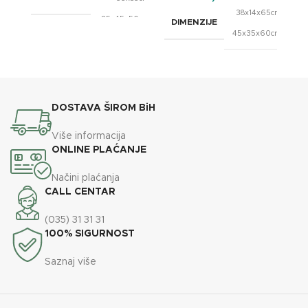
,
38x14x65cm
85x45x50cm
DIMENZIJE
,
45x35x60cm
BREND
OXaqua
BREND
OXaqua
DOSTAVA ŠIROM BiH
Više informacija
ONLINE PLAĆANJE
Načini plaćanja
CALL CENTAR
(035) 31 31 31
100% SIGURNOST
Saznaj više