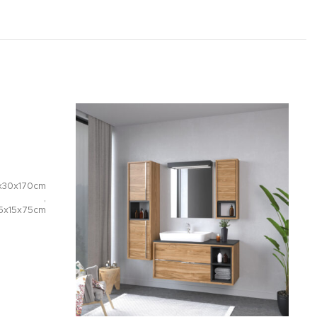
x30x170cm
,
5x15x75cm
,
x45x60cm
OXaqua