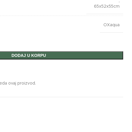
,
65x52x55cm
OXaqua
DODAJ U KORPU
leda ovaj proizvod.