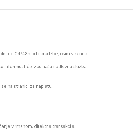
roku od 24/48h od narudžbe, osim vikenda.
uke informisat će Vas naša nadležna služba
.
se na stranici za naplatu.
anje virmanom, direktna transakcija,