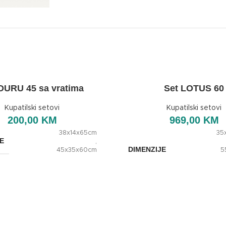
DURU 45 sa vratima
Set LOTUS 60
Kupatilski setovi
Kupatilski setovi
200,00
KM
969,00
KM
38x14x65cm
35
E
,
DIMENZIJE
45x35x60cm
5
60
OXaqua
BREND