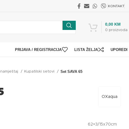
KONTAKT
0,00
KM
0
proizvoda
PRIJAVA / REGISTRACIJA
LISTA ŽELJA
UPOREDI
i namještaj
Kupatilski setovi
Set SAVA 65
5
OXaqua
62×3/15x70cm