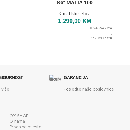
Set MATIA 100
Kupatilski setovi
1.290,00
KM
100x45x47cm
,
25x16x75cm
DIMENZIJE
,
35x32x130cm
,
60x75cm
BREND
OXaqua
 SIGURNOST
GARANCIJA
 više
Posjetite naše poslovnice
OX SHOP
O nama
Prodajno mjesto