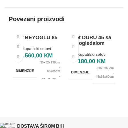
Povezani proizvodi
Set BEYOGLU 85
Set DURU 45 sa
ogledalom
Kupatilski setovi
Kupatilski setovi
1.560,00
KM
180,00
KM
35x32x130cm
,
38x3x65cm
DIMENZIJE
65x85cm
DIMENZIJE
,
,
45x35x60cm
85x45x50cm
BREND
OXaqua
BREND
OXaqua
DOSTAVA ŠIROM BiH