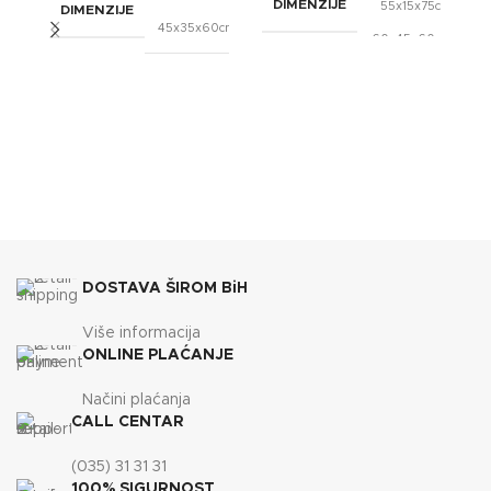
DIMENZIJE
55x15x75cm
DIMENZIJE
,
,
45x35x60cm
60x45x60cm
BREND
OXaqua
BREND
OXaqua
DOSTAVA ŠIROM BiH
Više informacija
ONLINE PLAĆANJE
Načini plaćanja
CALL CENTAR
(035) 31 31 31
100% SIGURNOST