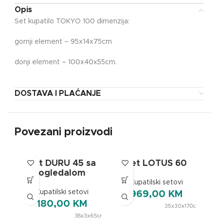
Opis
Set kupatilo TOKYO 100 dimenzija:
gornji element – 95x14x75cm
donji element – 100x40x55cm.
DOSTAVA I PLAĆANJE
Povezani proizvodi
Set DURU 45 sa
Set LOTUS 60
ogledalom
Kupatilski setovi
Kupatilski setovi
969,00
KM
180,00
KM
35x30x170cm
,
38x3x65cm