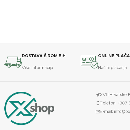
BREND
OXaqua
BREND
DOSTAVA ŠIROM BiH
ONLINE PLAĆ
Više informacija
Načini plaćanja
XVIII Hrvatske 
Telefon: +387 (
E-mail:
info@ox