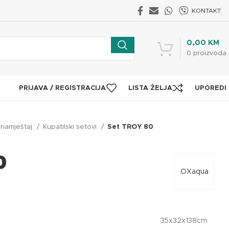
KONTAKT
0,00
KM
0
proizvoda
PRIJAVA / REGISTRACIJA
LISTA ŽELJA
UPOREDI
i namještaj
Kupatilski setovi
Set TROY 80
0
OXaqua
35x32x138cm