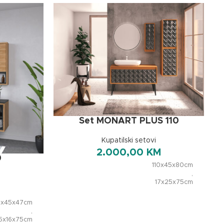
Set MONART PLUS 110
Kupatilski setovi
2.000,00
KM
0
110x45x80cm
,
17x25x75cm
DIMENZIJE
,
35x32x133cm
0x45x47cm
,
,
70x70cm
5x16x75cm