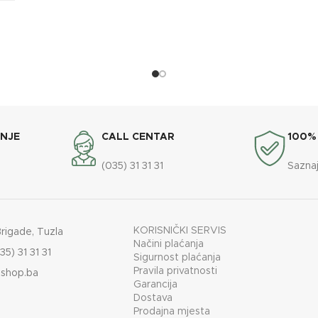
DIMENZIJE
35
OXaqua
BREND
ANJE
CALL CENTAR
100%
(035) 31 31 31
Saznaj
KORISNIČKI SERVIS
Brigade, Tuzla
Načini plaćanja
35) 31 31 31
Sigurnost plaćanja
Pravila privatnosti
shop.ba
Garancija
Dostava
Prodajna mjesta