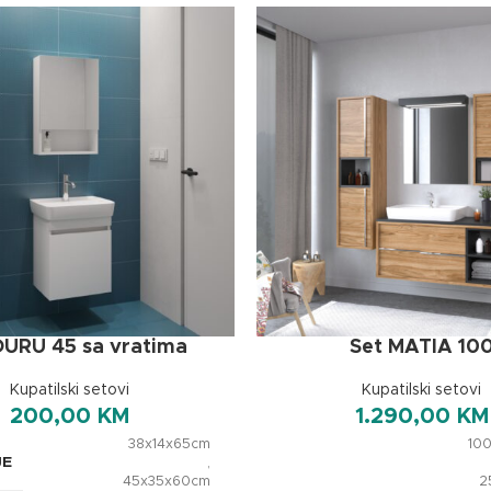
DURU 45 sa vratima
Set MATIA 10
Kupatilski setovi
Kupatilski setovi
200,00
KM
1.290,00
KM
38x14x65cm
10
JE
,
45x35x60cm
2