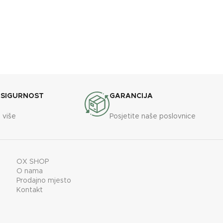
,
x32x130cm
,
BREND
OXaqua
60x75cm
OXaqua
 SIGURNOST
GARANCIJA
 više
Posjetite naše poslovnice
OX SHOP
O nama
Prodajno mjesto
Kontakt