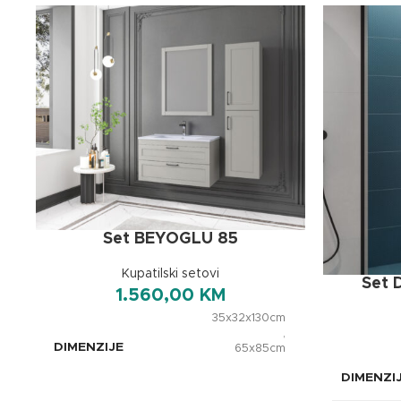
Set BEYOGLU 85
Kupatilski setovi
Set 
1.560,00
KM
35x32x130cm
,
DIMENZIJE
65x85cm
,
DIMENZI
85x45x50cm