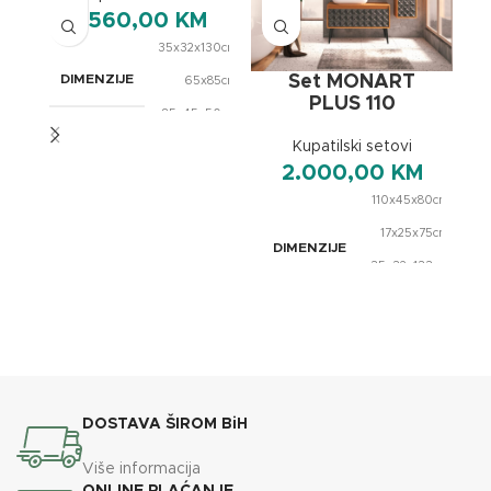
1.560,00
KM
35x32x130cm
,
Set MONART
DIMENZIJE
65x85cm
,
PLUS 110
85x45x50cm
Kupatilski setovi
2.000,00
KM
BREND
OXaqua
110x45x80cm
,
17x25x75cm
DIMENZIJE
,
35x32x133cm
,
70x70cm
BREND
OXaqua
DOSTAVA ŠIROM BiH
Više informacija