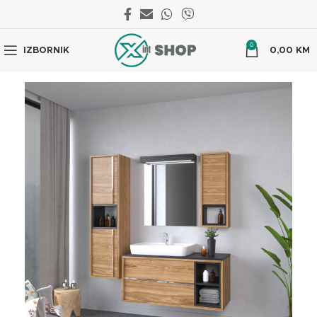
0
IZBORNIK
0,00
KM