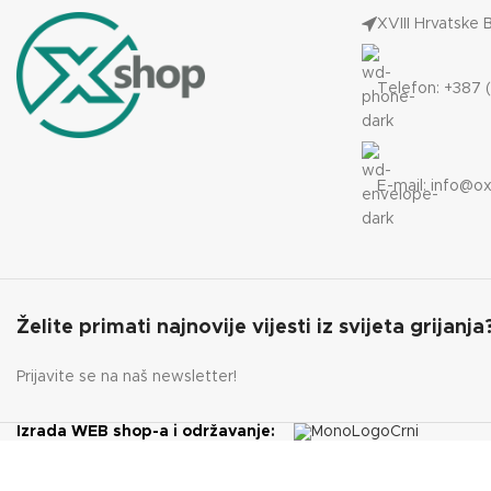
XVIII Hrvatske 
KAPACITET SPREMNIKA
KAPACIT
35 kg
Telefon: +387 (
E-mail:
info@ox
Želite primati najnovije vijesti iz svijeta grijanja
Prijavite se na naš newsletter!
Izrada WEB shop-a i održavanje: