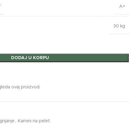
T
A+
30 kg
DODAJ U KORPU
gleda ovaj proizvod.
grijanje
,
Kamini na pelet