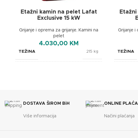
Etažni kamin na pelet Lafat
Etažni
Exclusive 15 kW
Grijanje i oprema za grijanje
,
Kamini na
Grijanje i
pelet
4.030,00
KM
TEŽINA
TEŽINA
215 kg
BOJA
BOJA
Crvena
BREND
BREND
Lafat
DOSTAVA ŠIROM BiH
ONLINE PLAĆ
DIMENZIJE
DIMENZI
610x670x1110 mm
Više informacija
Načini plaćanja
ENERGETSKA EFIKASNOST
ENERGET
A+