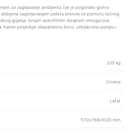
enjen za zagrijavanje ambijenta čije je pogonsko gorivo
a dobijena sagorijevanjem peleta prenosi se pomoću tečnog
 podnog grijanja. Svojim specifičnim dizajnom omogućava
ka. Kamin posjeduje ekspanzionu bocu, cirkulacionu pumpu i
205 kg
Crvena
Lafat
570x768x1020 mm