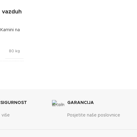
i vazduh
DIMENZIJE
565x720x1035 mm
,
Kamini na
ENERGETSKA EFIKASNOST
A+
80 kg
KAPACITET SPREMNIKA
30 kg
Crvena
Lafat
 SIGURNOST
GARANCIJA
 više
Posjetite naše poslovnice