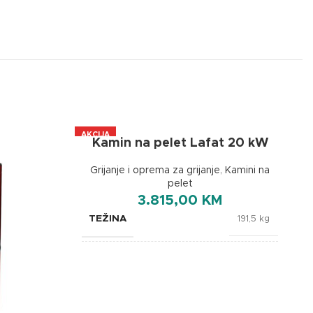
AKCIJA
Kamin na pelet Lafat 20 kW
A+
Grijanje i oprema za grijanje
,
Kamini na
pelet
3.815,00
KM
TEŽINA
191,5 kg
BOJA
Bijela
BREND
Lafat