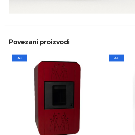
Povezani proizvodi
A+
A+