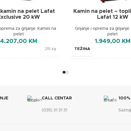
 kamin na pelet Lafat
Kamin na pelet – topl
Exclusive 20 kW
Lafat 12 kW
 oprema za grijanje
,
Kamini na
Grijanje i oprema za grijanje
pelet
pelet
4.207,00
KM
1.949,00
KM
TEŽINA
215 kg
BOJA
Bijela
BREND
Lafat
ANJE
CALL CENTAR
100%
JE
610x670x1110 mm
(035) 31 31 31
Saznaj
SKA EFIKASNOST
A+