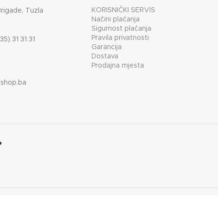
KORISNIČKI SERVIS
Brigade, Tuzla
ET SPREMNIKA
35 kg
Načini plaćanja
Sigurnost plaćanja
Pravila privatnosti
35) 31 31 31
Garancija
Dostava
Prodajna mjesta
shop.ba
?