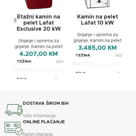
Etažni kamin na
Kamin na pelet
pelet Lafat
Lafat 10 kW
Exclusive 20 kW
Grijanje i oprema za
grijanje
,
Kamini na pelet
gr
Grijanje i oprema za
grijanje
,
Kamini na pelet
3.485,00
KM
4.207,00
KM
TEŽINA
160 kg
TEŽINA
215 kg
BOJA
Bijela
BOJA
Crvena
BREND
Lafat
BREND
Lafat
DOSTAVA ŠIROM BiH
495x750x900
DIMENZIJE
mm
610x670x1110
Više informacija
DIMENZIJE
mm
ONLINE PLAĆANJE
ENERGETSKA EFIKASNOST
A
Načini plaćanja