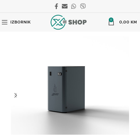
0
IZBORNIK
0,00
KM