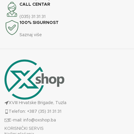
ENERGETSKA EFIKASNOST
A+
CALL CENTAR
19
KAPACITET SPREMNIKA
(035) 31 31 31
kg
35
KAPACITET SPREMNIKA
100% SIGURNOST
kg
Saznaj više
XVIII Hrvatske Brigade, Tuzla
Telefon: +387 (35) 31 31 31
E-mail:
info@oxshop.ba
KORISNIČKI SERVIS