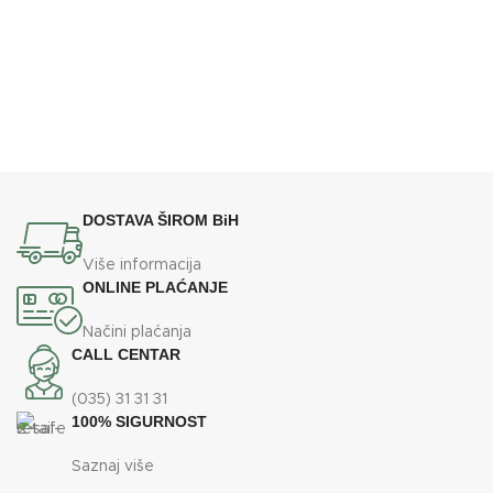
gr
BREND
BREND
Lafat
Lafat
610x670x1110
610x670x1110
DIMENZIJE
DIMENZIJE
mm
mm
ENERGETSKA EFIKASNOST
ENERGETSKA EFIKASNOST
A+
A
DOSTAVA ŠIROM BiH
35
35
KAPACITET SPREMNIKA
KAPACITET SPREMNIKA
kg
kg
Više informacija
ONLINE PLAĆANJE
Načini plaćanja
CALL CENTAR
(035) 31 31 31
100% SIGURNOST
Saznaj više