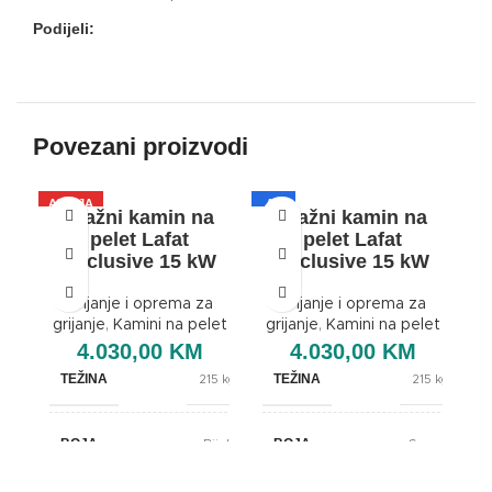
Podijeli:
Povezani proizvodi
AKCIJA
A+
A
Etažni kamin na
Etažni kamin na
A+
pelet Lafat
pelet Lafat
Exclusive 15 kW
Exclusive 15 kW
Grijanje i oprema za
Grijanje i oprema za
grijanje
,
Kamini na pelet
grijanje
,
Kamini na pelet
4.030,00
KM
4.030,00
KM
TEŽINA
TEŽINA
215 kg
215 kg
t
BOJA
BOJA
Bijela
Crvena