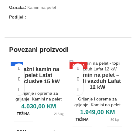
Oznaka:
Kamin na pelet
Podijeli:
Povezani proizvodi
A+
AKCIJA
AK
Etažni kamin na
A
Kamin na pelet –
pelet Lafat
topli vazduh Lafat
Exclusive 15 kW
12 kW
Grijanje i oprema za
grijanje
,
Kamini na pelet
Grijanje i oprema za
grijanje
,
Kamini na pelet
4.030,00
KM
1.949,00
KM
TEŽINA
215 kg
K
TEŽINA
80 kg
BOJA
Crvena