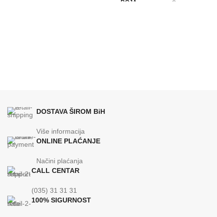
BOJA
Crvena
g
BREND
Lafat
BREND
Lafat
610x670x1110
DIMENZIJE
mm
ENERGETSKA EFIKASNOST
A+
DOSTAVA ŠIROM BiH
35
KAPACITET SPREMNIKA
kg
Više informacija
ONLINE PLAĆANJE
Načini plaćanja
CALL CENTAR
(035) 31 31 31
100% SIGURNOST