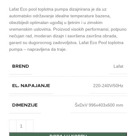
Lafat Eco pool toplotna pumpa dizajnirana je da uz
automatsko održavanje idealne temperature bazena,
obezbijedi optimalan ugođaj u ljetnim i u zimskim
vremenskim uslovima. Proizvod visokih performansi, potpuno
nečujan rad, moderan dizajn i savršena završna obrada,
garant su dugorocnog zadovoljstva. Lafat Eco Pool toplotna
pumpa – napravljena da traje.
Lafat
BREND
220-240V/50Hz
EL. NAPAJANJE
ŠxDxV 996x403x600 mm
DIMENZIJE