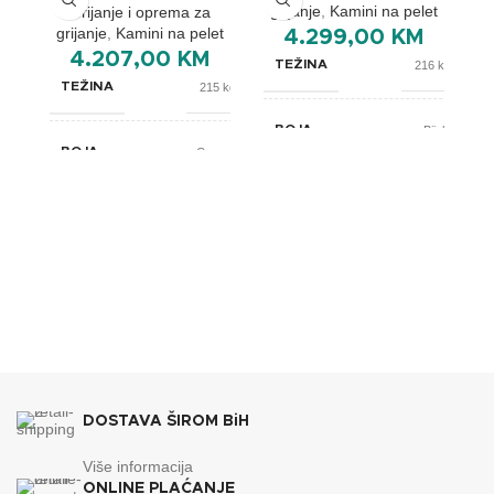
grijanje
,
Kamini na pelet
Grijanje i oprema za
grijanje
,
Kamini na pelet
4.299,00
KM
4.207,00
KM
TEŽINA
216 kg
TEŽINA
215 kg
BOJA
Bijela
BOJA
Crvena
BREND
Lafat
g
BREND
Lafat
635x810x1180
DIMENZIJE
mm
610x670x1110
DIMENZIJE
mm
ENERGETSKA EFIKASNOST
A
ENERGETSKA EFIKASNOST
A+
55
KAPACITET SPREMNIKA
DOSTAVA ŠIROM BiH
kg
35
KAPACITET SPREMNIKA
kg
Više informacija
ONLINE PLAĆANJE