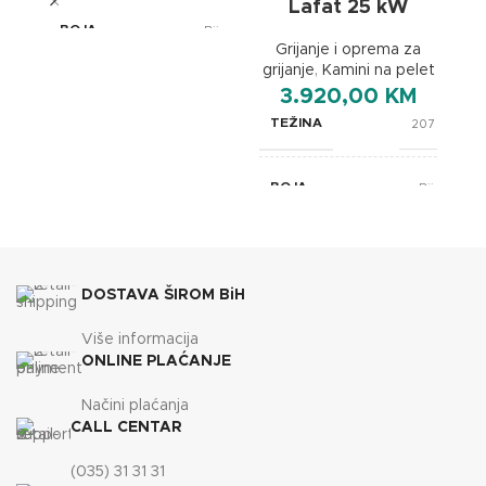
Lafat 25 kW
BOJA
Bijela
Grijanje i oprema za
grijanje
,
Kamini na pelet
gr
3.920,00
KM
BREND
Lafat
TEŽINA
207 kg
610x670x1110
DIMENZIJE
mm
BOJA
Bijela
ENERGETSKA EFIKASNOST
A+
BREND
Lafat
DOSTAVA ŠIROM BiH
35
KAPACITET SPREMNIKA
565x735x1160
kg
DIMENZIJE
mm
Više informacija
ONLINE PLAĆANJE
ENERGETSKA EFIKASNOST
A
Načini plaćanja
CALL CENTAR
45
KAPACITET SPREMNIKA
(035) 31 31 31
kg