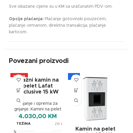
Sve iskazane cijene su u KM sa uračunatim PDV-om.
Opcije plaćanja:
Plaćanje gotovinski pouzećem,
plaćanje virmanom, direktna transakcija, plaćanje
karticom.
Povezani proizvodi
AKCIJA
A+
A
Etažni kamin na
A+
pelet Lafat
Exclusive 15 kW
Grijanje i oprema za
grijanje
,
Kamini na pelet
4.030,00
KM
TEŽINA
215 kg
Kamin na pelet