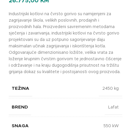
26.775,00
KM
Industrijski kotlovi na čvrsto gorivo su namijenjeni za
zagrijavanje škola, velikih poslovnih, prodajnih i
proizvodnih hala. Proizvedeni savremenim metodama
sječenja i zavarivanja, industrijski kotlovi na čvrsto gorivo
projektovani su da uz potpuno sagorijevanje daju
maksimalan učinak zagrijavanja i iskorištenja kotla.
Odgovarajuće dimenzionisano ložište, velika vrata za
loženje krupnim čvrstim gorivom te jednostavno čišcenje
i održavanje i na kraju dugogodišnja prisutnost na tržištu
grijanja dokaz su kvalitete i postojanosti ovog proizvoda.
TEŽINA
2450 kg
BREND
Lafat
SNAGA
550 kW