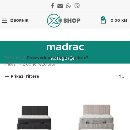
0
IZBORNIK
0,00
KM
madrac
Početna
Proizvodi označeni “madrac”
Kategorije
Prikaz 1–12 od 16 rezultata
Prikaži filtere