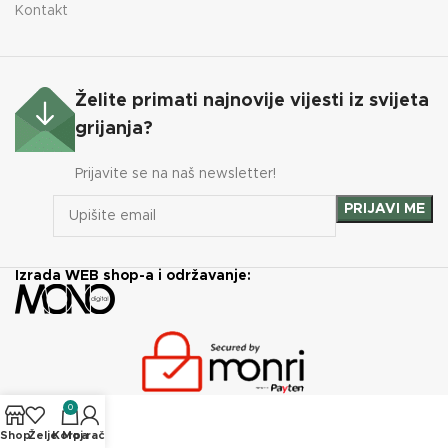
Kontakt
Želite primati najnovije vijesti iz svijeta
grijanja?
Prijavite se na naš newsletter!
Izrada WEB shop-a i održavanje:
0
Shop
Želje
Korpa
Moj račun