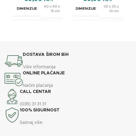
60 x 40 x
30 x 35 x
DIMENZIJE
DIMENZIJE
15 cm
10 cm
BREND
BREND
OXSleep
OXSleep
DOSTAVA ŠIROM BiH
Više informacija
ONLINE PLAĆANJE
Načini plaćanja
CALL CENTAR
(035) 31 31 31
100% SIGURNOST
Saznaj više