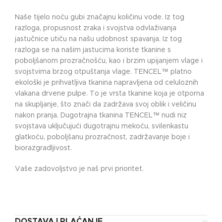
Naše tijelo noću gubi značajnu količinu vode. Iz tog
razloga, propusnost zraka i svojstva odvlaživanja
jastučnice utiču na našu udobnost spavanja. Iz tog
razloga se na našim jastucima koriste tkanine s
poboljšanom prozračnošću, kao i brzim upijanjem vlage i
svojstvima brzog otpuštanja vlage. TENCEL™ platno
ekološki je prihvatljiva tkanina napravljena od celuloznih
vlakana drvene pulpe. To je vrsta tkanine koja je otporna
na skupljanje, što znači da zadržava svoj oblik i veličinu
nakon pranja. Dugotrajna tkanina TENCEL™ nudi niz
svojstava uključujući dugotrajnu mekoću, svilenkastu
glatkoću, poboljšanu prozračnost, zadržavanje boje i
biorazgradljivost.
Vaše zadovoljstvo je naš prvi prioritet.
DOSTAVA I PLAĆANJE