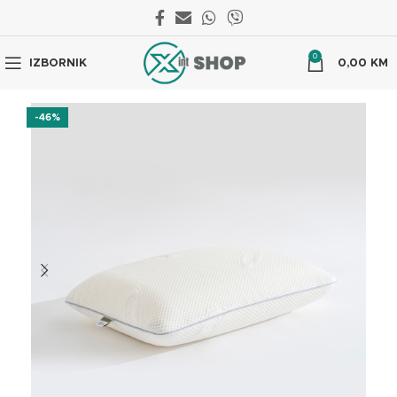
0
IZBORNIK
0,00
KM
-46%