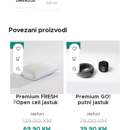
DIMENZIJE
11/9 cm
BREND
OXSleep
Povezani proizvodi
-46%
-49%
-4
Premium FRESH
Premium GO!
Open cell jastuk
putni jastuk
m
Jastuci
Jastuci
129,00
KM
79,00
KM
69,90
KM
39,90
KM