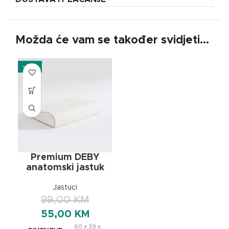
Možda će vam se također svidjeti…
-44%
Premium DEBY
anatomski jastuk
Jastuci
99,00
KM
55,00
KM
60 x 39 x