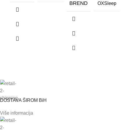
BREND
B
OXSleep
DOSTAVA ŠIROM BiH
Više informacija