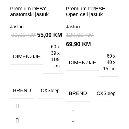
Premium DEBY
Premium FRESH
anatomski jastuk
Open cell jastuk
Jastuci
Jastuci
99,00
KM
55,00
KM
129,00
KM
69,90
KM
60 x
39 x
DIMENZIJE
60 x
11/9
DIMENZIJE
40 x
cm
15 cm
BREND
OXSleep
BREND
OXSleep