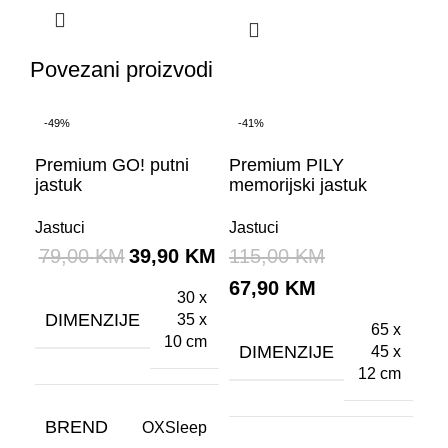
Povezani proizvodi
-49%
-41%
-4
Premium GO! putni
Premium PILY
Pr
jastuk
memorijski jastuk
jas
Jastuci
Jastuci
Jas
79,00
KM
39,90
KM
115,00
KM
13
67,90
KM
79
30 x
DIMENZIJE
35 x
65 x
10 cm
DIMENZIJE
D
45 x
12 cm
BREND
OXSleep