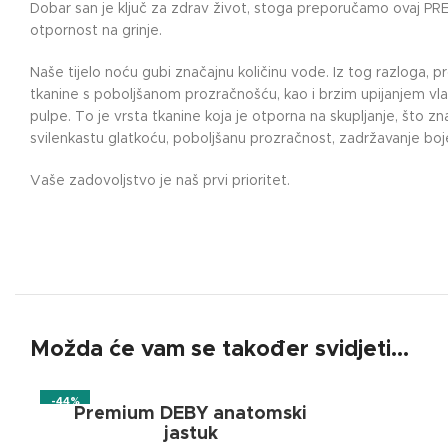
Dobar san je ključ za zdrav život, stoga preporučamo ovaj PR
otpornost na grinje.
Naše tijelo noću gubi značajnu količinu vode. Iz tog razloga, 
tkanine s poboljšanom prozračnošću, kao i brzim upijanjem vla
pulpe. To je vrsta tkanine koja je otporna na skupljanje, što z
svilenkastu glatkoću, poboljšanu prozračnost, zadržavanje boje 
Vaše zadovoljstvo je naš prvi prioritet.
Možda će vam se također svidjeti…
-44%
Premium DEBY anatomski
jastuk