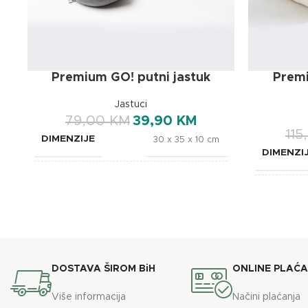
Premium GO! putni jastuk
Premi
Jastuci
79,00
KM
39,90
KM
115
DIMENZIJE
30 x 35 x 10 cm
DIMENZI
BREND
OXSleep
BREND
DOSTAVA ŠIROM BiH
ONLINE PLAĆ
Više informacija
Načini plaćanja