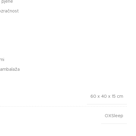
 pjene
ozračnost
imi
 ambalaža
60 x 40 x 15 cm
OXSleep