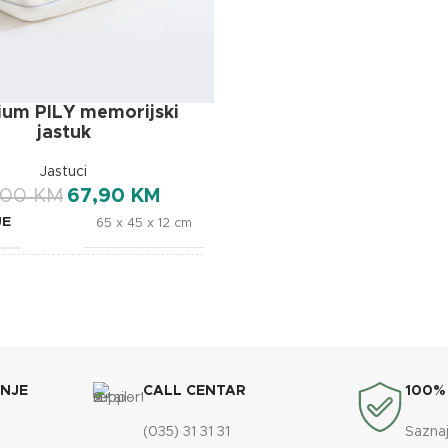
BREND
um PILY memorijski
jastuk
Jastuci
,00
KM
67,90
KM
JE
65 x 45 x 12 cm
OXSleep
ANJE
CALL CENTAR
100%
(035) 31 31 31
Saznaj