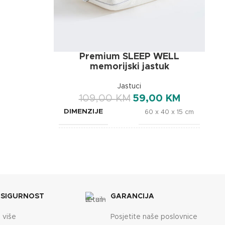
OXSleep
Premium SLEEP WELL
memorijski jastuk
Jastuci
109,00
KM
59,00
KM
DIMENZIJE
60 x 40 x 15 cm
BREND
OXSleep
 SIGURNOST
GARANCIJA
 više
Posjetite naše poslovnice