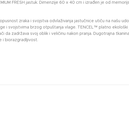
EMIUM FRESH jastuk. Dimenzije 60 x 40 cm i izrađen je od memorij
propusnost zraka i svojstva odvlaživanja jastučnice utiču na našu ud
ge i svojstvima brzog otpuštanja vlage. TENCEL™ platno ekološki je
nači da zadržava svoj oblik i veličinu nakon pranja. Dugotrajna tka
i biorazgradljivost.