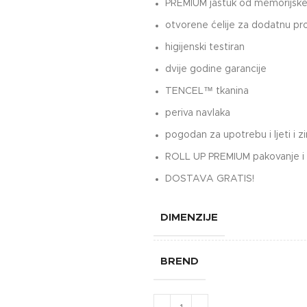
PREMIUM jastuk od memorijske
otvorene ćelije za dodatnu pr
higijenski testiran
dvije godine garancije
TENCEL™ tkanina
periva navlaka
pogodan za upotrebu i ljeti i z
ROLL UP PREMIUM pakovanje i
DOSTAVA GRATIS!
DIMENZIJE
BREND