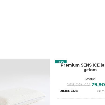
-43%
Premium SENS ICE ja
gelom
Jastuci
139,00
KM
79,9
DIMENZIJE
60 x 