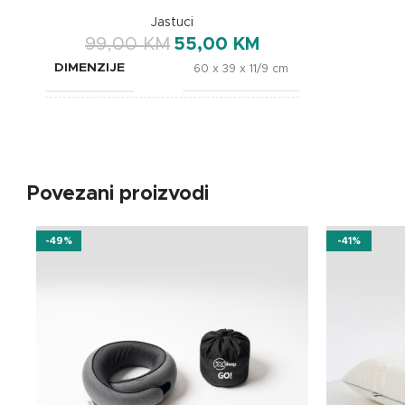
Jastuci
99,00
KM
55,00
KM
DIMENZIJE
60 x 39 x 11/9 cm
BREND
OXSleep
Povezani proizvodi
-49%
-41%