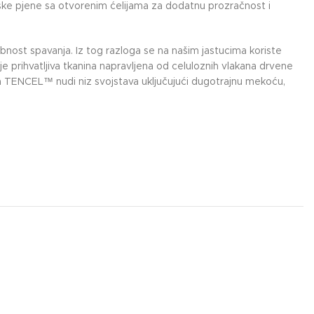
ske pjene sa otvorenim ćelijama za dodatnu prozračnost i
obnost spavanja. Iz tog razloga se na našim jastucima koriste
 prihvatljiva tkanina napravljena od celuloznih vlakana drvene
nina TENCEL™ nudi niz svojstava uključujući dugotrajnu mekoću,