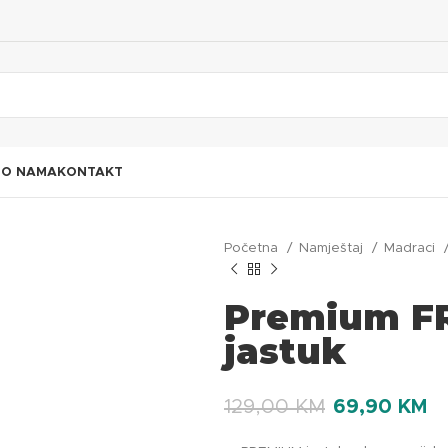
I
O NAMA
KONTAKT
Početna
Namještaj
Madraci
Premium FR
jastuk
129,00
KM
69,90
KM