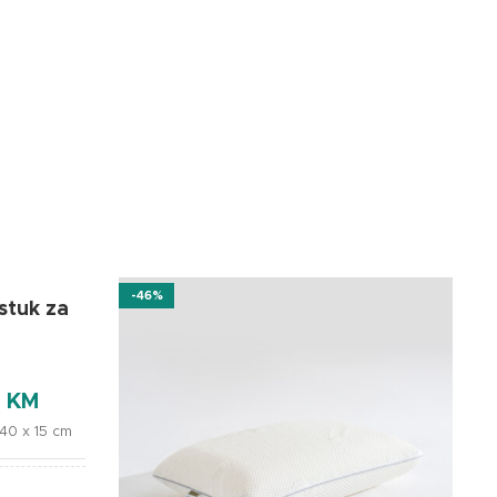
-46%
-
stuk za
0
KM
40 x 15 cm