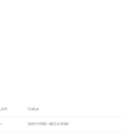
Unit
Value
—
SMVH18B-4B2A3NM