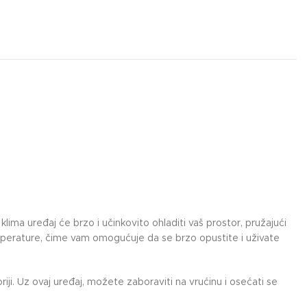
klima uređaj će brzo i učinkovito ohladiti vaš prostor, pružajući
emperature, čime vam omogućuje da se brzo opustite i uživate
. Uz ovaj uređaj, možete zaboraviti na vrućinu i osećati se