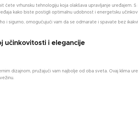
t ćete vrhunsku tehnologiju koja olakšava upravljanje uređajem. S
eđaja kako biste postigli optimalnu udobnost i energetsku učinkovi
 tiho i sigurno, omogućujući vam da se odmarate i spavate bez ikak
učinkovitosti i elegancije
nim dizajnom, pružajući vam najbolje od oba sveta. Ovaj klima ure
vežinu.