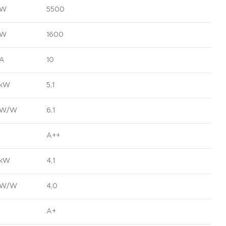
W
5500
W
1600
A
10
kW
5,1
W/W
6,1
A++
kW
4,1
W/W
4,0
A+