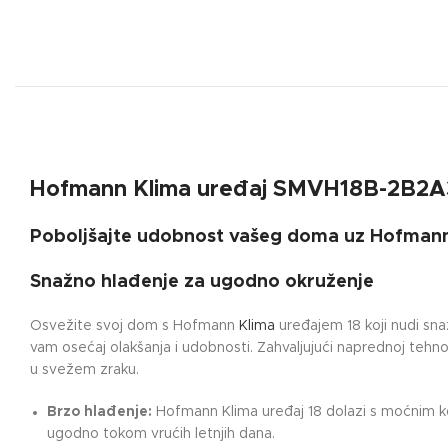
Hofmann Klima uređaj
SMVH1
8
B-2B2
Poboljšajte udobnost vašeg doma uz Hofmann
Snažno hlađenje za ugodno okruženje
Osvežite svoj dom s Hofmann
Klima
uređajem 18 koji nudi snaž
vam osećaj olakšanja i udobnosti. Zahvaljujući naprednoj tehn
u svežem zraku.
Brzo hlađenje:
Hofmann Klima uređaj 18 dolazi s moćnim ko
ugodno tokom vrućih letnjih dana.