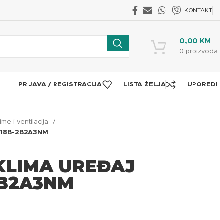
KONTAKT
0,00
KM
0
proizvoda
PRIJAVA / REGISTRACIJA
LISTA ŽELJA
UPOREDI
lime i ventilacija
18B-2B2A3NM
KLIMA UREĐAJ
2B2A3NM