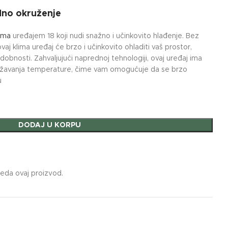
dno okruženje
ima
uređajem 18 koji nudi snažno i učinkovito hlađenje. Bez
ovaj klima uređaj će brzo i učinkovito ohladiti vaš prostor,
dobnosti. Zahvaljujući naprednoj tehnologiji, ovaj uređaj ima
ižavanja temperature, čime vam omogućuje da se brzo
u
DODAJ U KORPU
leda ovaj proizvod.