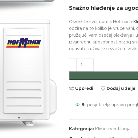
Snažno hlađenje za ugo
Osvežite svoj dom s Hofmann
Kl
obzira na to koliko je vruće vani, 
pružajući vam osećaj olakšanja i u
izvanrednu sposobnost brzog sn
opustite i uživate u svežem zrak
Uporedi
Dodaj u želje
9
posjetitelja upravo preg
Kategorija:
Klime i ventilacija