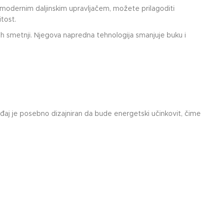
 modernim daljinskim upravljačem, možete prilagoditi
tost.
vih smetnji. Njegova napredna tehnologija smanjuje buku i
đaj je posebno dizajniran da bude energetski učinkovit, čime