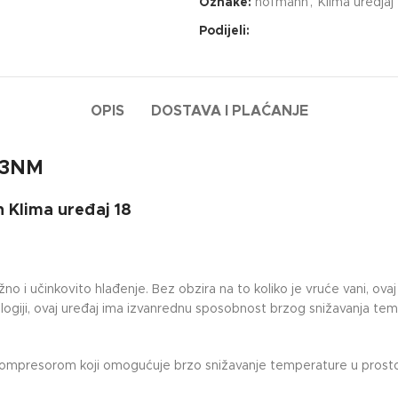
Oznake:
hofmann
,
Klima uredjaj
Podijeli:
OPIS
DOSTAVA I PLAĆANJE
A3NM
 Klima uređaj 18
no i učinkovito hlađenje. Bez obzira na to koliko je vruće vani, ovaj 
ologiji, ovaj uređaj ima izvanrednu sposobnost brzog snižavanja t
mpresorom koji omogućuje brzo snižavanje temperature u prostoriji