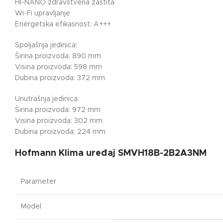
HI-NANO zdravstvena zaštita
Wi-Fi upravljanje
Energetska efikasnost: A+++
Spoljašnja jedinica:
Širina proizvoda: 890 mm
Visina proizvoda: 598 mm
Dubina proizvoda: 372 mm
Unutrašnja jedinica:
Širina proizvoda: 972 mm
Visina proizvoda: 302 mm
Dubina proizvoda: 224 mm
Hofmann Klima uređaj
SMVH1
8
B-2B2A3NM
Parameter
Model