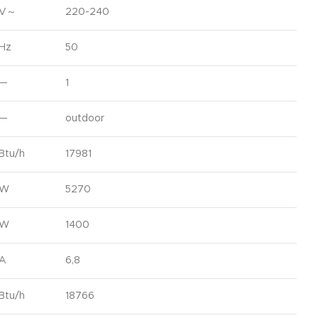
V～
220-240
Hz
50
—
1
—
outdoor
Btu/h
17981
W
5270
W
1400
A
6,8
Btu/h
18766