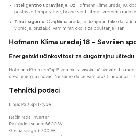
Inteligentno upravljanje:
Uz Hofmann Klima uređaj 18, dobi
postavke temperature, brzine ventilatora i vremena rada ur
Tiho i sigurno:
Ovaj klima uređaj je dizajniran tako da radi
vibracije, pružajući vam miran okoliš za opuštanje i san.
Hofmann Klima uređaj 18 – Savršen spoj 
Energetski učinkovitost za dugotrajnu uštedu
Hofmann Klima uređaj 18 kombinira visoku učinkovitost s moder
štedi energiju i novac. Ne samo da će vam pružiti udobnost i s
Tehnički podaci
Linija: R32 Split-type
Način rada: Inverter
Rashladna snaga: 6600 W
Grejna snaga: 6700 W