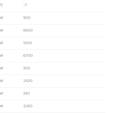
℃
-7
W
900
W
6600
W
1000
W
6700
W
300
W
2420
W
330
W
2260