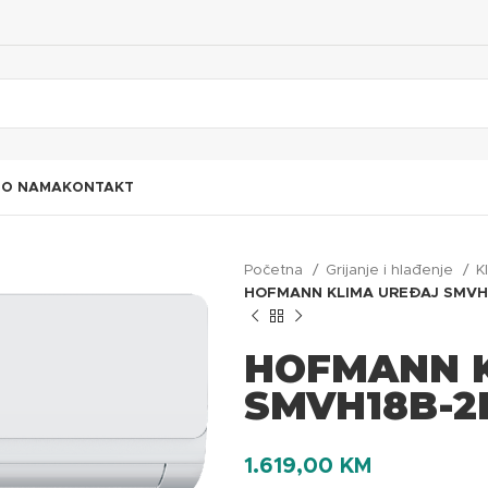
I
O NAMA
KONTAKT
Početna
Grijanje i hlađenje
K
HOFMANN KLIMA UREĐAJ SMVH
HOFMANN 
SMVH18B-
1.619,00
KM