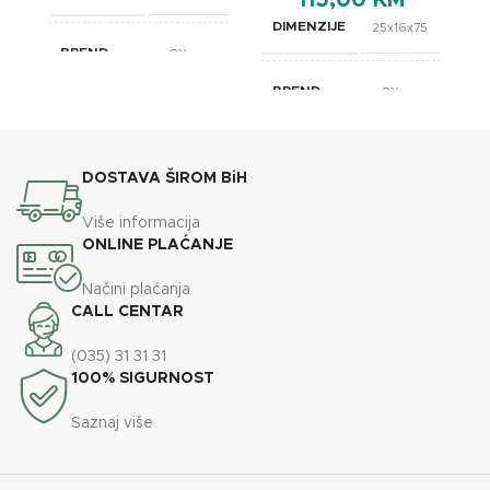
115,00
KM
DIMENZIJE
25x16x75
BREND
OXaqua
BREND
OXaqua
DOSTAVA ŠIROM BiH
Više informacija
ONLINE PLAĆANJE
Načini plaćanja
CALL CENTAR
(035) 31 31 31
100% SIGURNOST
Saznaj više