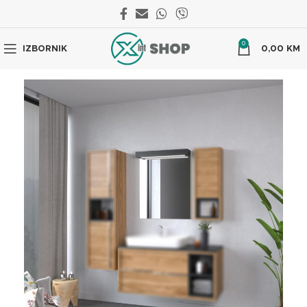
0
IZBORNIK
0,00
KM