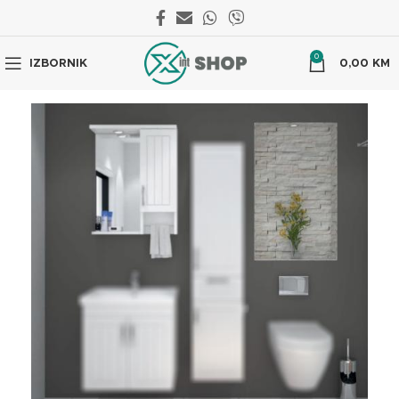
0
IZBORNIK
0,00
KM