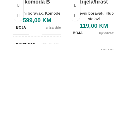
komoda B
bijela/hrast
Dnevni boravak
,
Komode
Dnevni boravak
,
Klub
stolovi
599,00
KM
119,00
KM
BOJA
artisan/bijela
BOJA
bijela/hrast
DIMENZIJE
155x40x100cm
50 x 50 x
DIMENZIJE
50 cm
BREND
OXhome