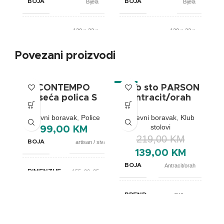
BOJA
Bijela
BOJA
Bijela
120 x 22 x
120 x 22 x
DIMENZIJE
DIMENZIJE
156 cm
156 cm
Povezani proizvodi
BREND
OXhome
BREND
OXhome
CONTEMPO
Klub sto PARSON
-37%
viseća polica S
antracit/orah
Dnevni boravak
,
Police
Dnevni boravak
,
Klub
stolovi
99,00
KM
219,00
KM
BOJA
artisan / siva
139,00
KM
BOJA
Antracit/orah
DIMENZIJE
155x20x25cm
BREND
OXhome