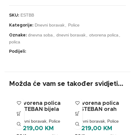
ESTBB
SKU:
Dnevni boravak
,
Police
Kategorije:
dnevna soba
,
dnevni boravak
,
otvorena polica
,
Oznake:
polica
Podijeli:
Možda će vam se također svidjeti…
Otvorena polica
Otvorena polica
ESTEBAN bijela
ESTEBAN orah
Dnevni boravak
,
Police
Dnevni boravak
,
Police
219,00
KM
219,00
KM