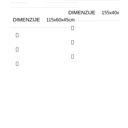
DIMENZIJE
D
155x40x100
DIMENZIJE
115x60x45cm