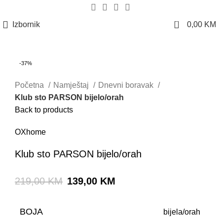
0
Izbornik
0,00
KM
-37%
Početna
Namještaj
Dnevni boravak
Klub sto PARSON bijelo/orah
Back to products
OXhome
Klub sto PARSON bijelo/orah
219,00
KM
139,00
KM
BOJA
bijela/orah