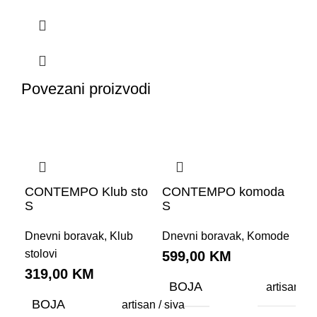
Povezani proizvodi
CONTEMPO Klub sto
CONTEMPO komoda
CO
S
S
pol
Dnevni boravak
,
Klub
Dnevni boravak
,
Komode
Dne
stolovi
599,00
KM
99
319,00
KM
BOJA
B
artisan / s
BOJA
artisan / siva