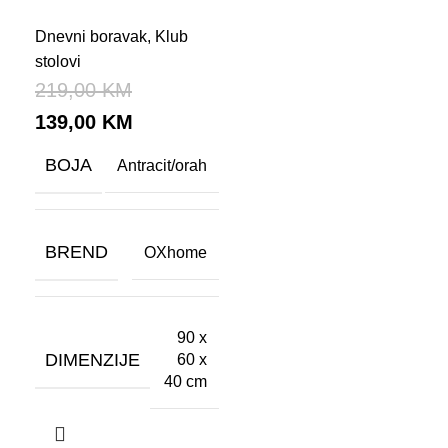
Dnevni boravak
,
Klub
stolovi
219,00
KM
139,00
KM
BOJA
Antracit/orah
BREND
OXhome
90 x
DIMENZIJE
60 x
40 cm