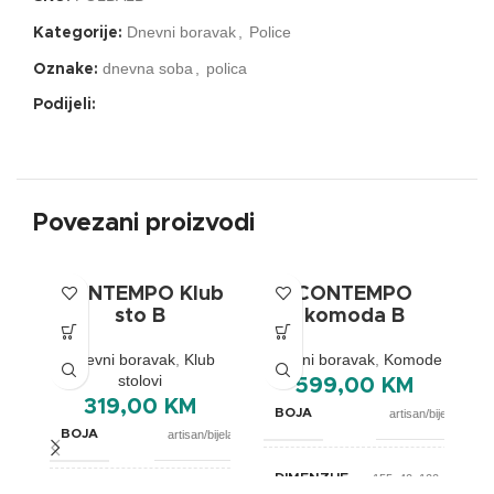
Dnevni boravak
,
Police
Kategorije:
dnevna soba
,
polica
Oznake:
Podijeli:
Povezani proizvodi
CONTEMPO Klub
CONTEMPO
sto B
komoda B
Dnevni boravak
,
Klub
Dnevni boravak
,
Komode
stolovi
599,00
KM
319,00
KM
BOJA
artisan/bijela
BOJA
artisan/bijela
DIMENZIJE
155x40x100cm