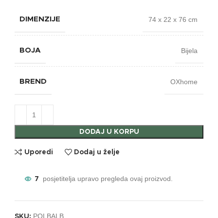
74 x 22 x 76 cm
DIMENZIJE
Bijela
BOJA
OXhome
BREND
DODAJ U KORPU
Uporedi
Dodaj u želje
posjetitelja upravo pregleda ovaj proizvod.
7
POLBALB
SKU: