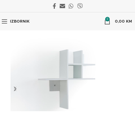
0
IZBORNIK
0,00
KM