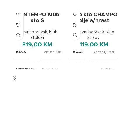
CONTEMPO Klub
Klub sto CHAMPO
sto S
bijela/hrast
Dnevni boravak
,
Klub
Dnevni boravak
,
Klub
stolovi
stolovi
319,00
KM
119,00
KM
K
BOJA
BOJA
artisan / siva
Antracit/Hrast
DIMENZIJE
35 x 38 x
115x60x45cm
43 cm
DIMENZIJE
,
40 x 40 x
49 cm
BREND
OXhome