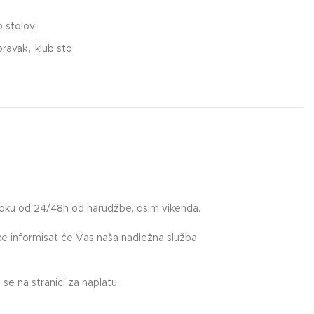
b stolovi
oravak
,
klub sto
roku od 24/48h od narudžbe, osim vikenda.
uke informisat će Vas naša nadležna služba
.
se na stranici za naplatu.