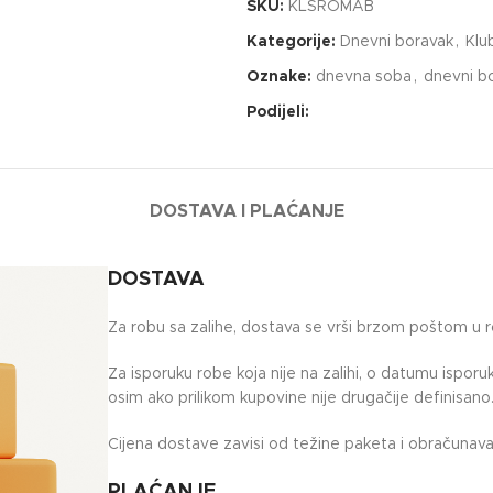
SKU:
KLSROMAB
Kategorije:
Dnevni boravak
,
Klu
Oznake:
dnevna soba
,
dnevni b
Podijeli:
DOSTAVA I PLAĆANJE
DOSTAVA
Za robu sa zalihe, dostava se vrši brzom poštom u 
Za isporuku robe koja nije na zalihi, o datumu ispor
osim ako prilikom kupovine nije drugačije definisano
Cijena dostave zavisi od težine paketa i obračunava 
PLAĆANJE