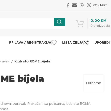
KONTAKT
0,00
KM
0
proizvoda
PRIJAVA / REGISTRACIJA
LISTA ŽELJA
UPOREDI
oravak
Klub sto ROME bijela
ME bijela
OXhome
dnevni boravak. Praktičan, sa policama, klub sto ROMA
hrast.