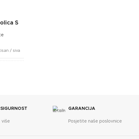
DIMENZIJE
120 x 22 x 156 cm
lica S
BREND
OXhome
ce
tisan / siva
5x20x25cm
 SIGURNOST
GARANCIJA
 više
Posjetite naše poslovnice