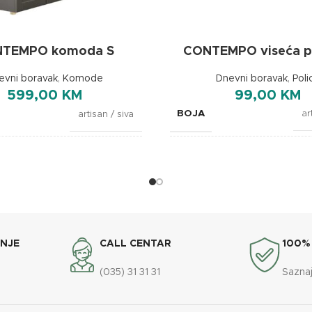
CONTEMPO viseća po
TEMPO komoda S
Dnevni boravak
,
Poli
evni boravak
,
Komode
99,00
KM
599,00
KM
BOJA
ar
artisan / siva
DIMENZIJE
JE
15
155x40x100cm
ANJE
CALL CENTAR
100%
(035) 31 31 31
Saznaj