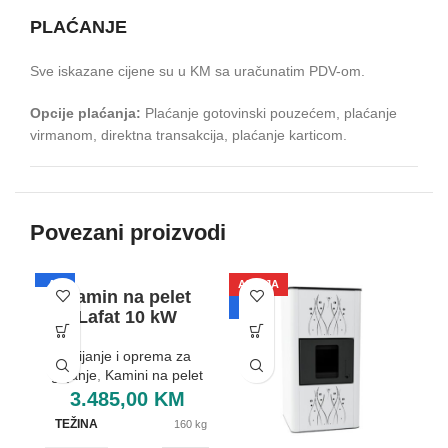
PLAĆANJE
Sve iskazane cijene su u KM sa uračunatim PDV-om.
Opcije plaćanja:
Plaćanje gotovinski pouzećem, plaćanje
virmanom, direktna transakcija, plaćanje karticom.
Povezani proizvodi
A+
AKCIJA
A
Kamin na pelet
A+
Lafat 10 kW
Grijanje i oprema za
grijanje
,
Kamini na pelet
3.485,00
KM
TEŽINA
160 kg