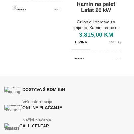
Kamin na pelet
Lafat 20 kW
BOJA
Bijela
Grijanje i oprema za
grijanje
,
Kamini na pelet
g
BREND
Lafat
3.815,00
KM
TEŽINA
191,5 kg
495x750x900
DIMENZIJE
mm
BOJA
Bijela
ENERGETSKA EFIKASNOST
A+
BREND
Lafat
19
KAPACITET SPREMNIKA
DOSTAVA ŠIROM BiH
kg
565x720x1035
DIMENZIJE
mm
Više informacija
ONLINE PLAĆANJE
ENERGETSKA EFIKASNOST
A+
Načini plaćanja
CALL CENTAR