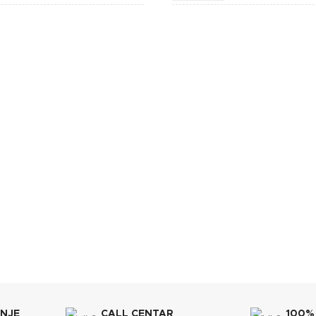
BOJA
Lafat
JE
BREND
565x720x1035 mm
SKA EFIKASNOST
DIMENZIJE
A+
565x73
ET SPREMNIKA
ENERGETSKA EFIKASNOST
30 kg
KAPACITET SPREMNIKA
ANJE
CALL CENTAR
100%