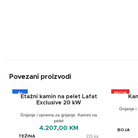
Povezani proizvodi
A+
AKCIJA
Etažni kamin na pelet Lafat
Kam
A+
Exclusive 20 kW
Grijanje 
Grijanje i oprema za grijanje
,
Kamini na
pelet
4.207,00
KM
BOJA
TEŽINA
215 kg