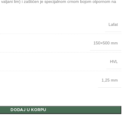
valjani lim) i zaštićen je specijalnom crnom bojom otpornom na
Lafat
150×500 mm
HVL
1,25 mm
DODAJ U KORPU