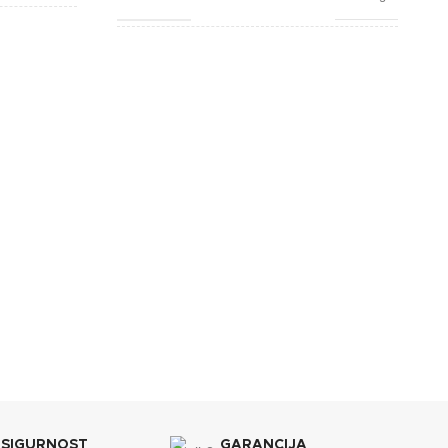
Bijela
BOJA
Crvena
Lafat
BREND
Lafat
5x1160 mm
DIMENZIJE
570x762x1020 mm
A+
ENERGETSKA EFIKASNOST
A+
45 kg
KAPACITET SPREMNIKA
30 kg
 SIGURNOST
GARANCIJA