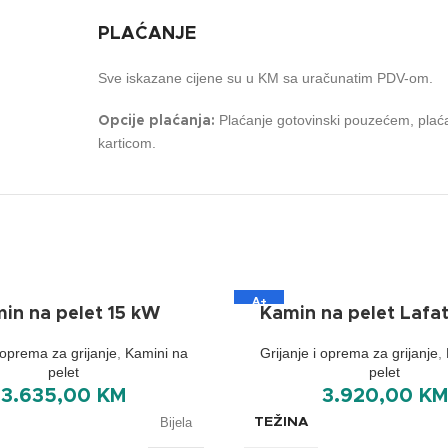
PLAĆANJE
Sve iskazane cijene su u KM sa uračunatim PDV-om.
Plaćanje gotovinski pouzećem, plaća
Opcije plaćanja:
karticom.
A+
in na pelet 15 kW
Kamin na pelet Lafa
i oprema za grijanje
,
Kamini na
Grijanje i oprema za grijanje
,
pelet
pelet
3.635,00
KM
3.920,00
KM
TEŽINA
Bijela