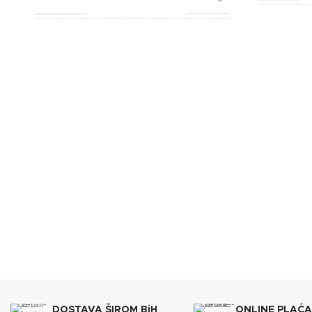
BREND
BOJA
Bijela
DIMENZI
BREND
Lafat
ENERGET
DIMENZIJE
610x670x1110 mm
KAPACIT
ENERGETSKA EFIKASNOST
A+
KAPACITET SPREMNIKA
35 kg
DOSTAVA ŠIROM BiH
ONLINE PLAĆ