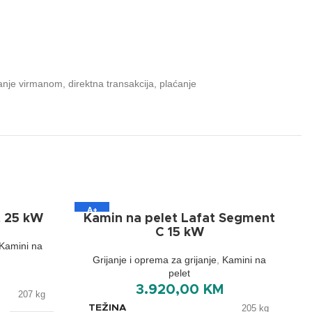
nje virmanom, direktna transakcija, plaćanje
A+
t 25 kW
Kamin na pelet Lafat Segment
C 15 kW
Kamini na
Grijanje i oprema za grijanje
,
Kamini na
pelet
3.920,00
KM
207 kg
TEŽINA
205 kg