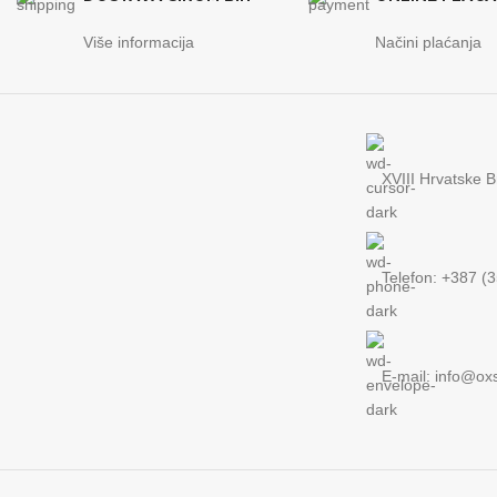
Više informacija
Načini plaćanja
XVIII Hrvatske B
Telefon: +387 (
E-mail:
info@ox