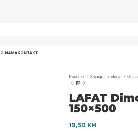
I
O NAMA
KONTAKT
Početna
Grijanje i hlađenje
Grijan
LAFAT Dimo
150×500
19,50
KM