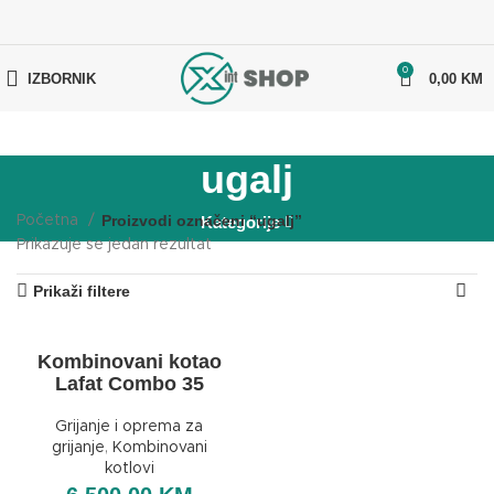
0
IZBORNIK
0,00
KM
ugalj
Proizvodi označeni “ugalj”
Početna
Kategorije
Prikazuje se jedan rezultat
Prikaži filtere
Kombinovani kotao
Lafat Combo 35
Grijanje i oprema za
grijanje
,
Kombinovani
kotlovi