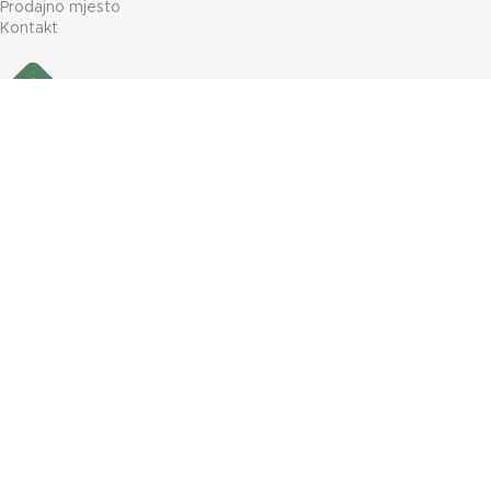
Prodajno mjesto
Kontakt
Želite primati najnovije vijesti iz svijeta grijanja?
Prijavite se na naš newsletter!
Izrada WEB shop-a i održavanje: