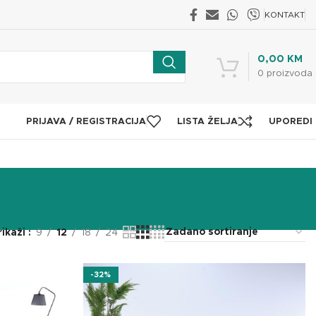
KONTAKT
0,00
KM
0
proizvoda
PRIJAVA / REGISTRACIJA
LISTA ŽELJA
UPOREDI
rikaži
9
12
18
24
-32%