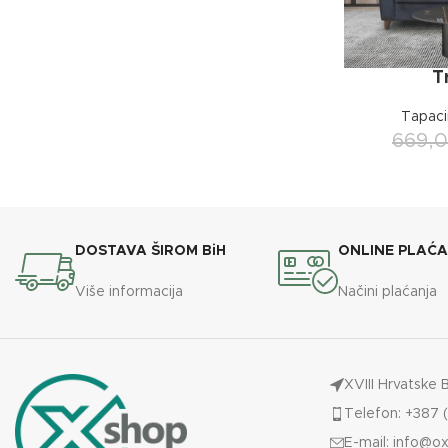
T
Tapaci
669,
DOSTAVA ŠIROM BiH
ONLINE PLAĆ
Više informacija
Načini plaćanja
XVIII Hrvatske 
Telefon: +387 (
E-mail:
info@ox