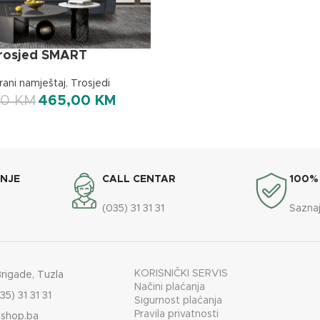
rosjed SMART
rani namještaj
,
Trosjedi
00
KM
465,00
KM
ANJE
CALL CENTAR
100%
(035) 31 31 31
Saznaj
KORISNIČKI SERVIS
Brigade, Tuzla
Načini plaćanja
35) 31 31 31
Sigurnost plaćanja
Pravila privatnosti
shop.ba