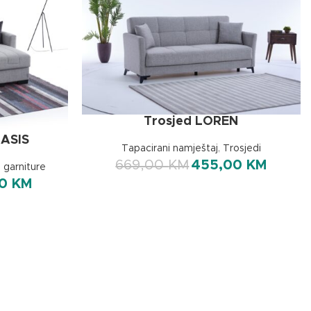
Trosjed LOREN
OASIS
Tapacirani namještaj
,
Trosjedi
669,00
KM
455,00
KM
 garniture
00
KM