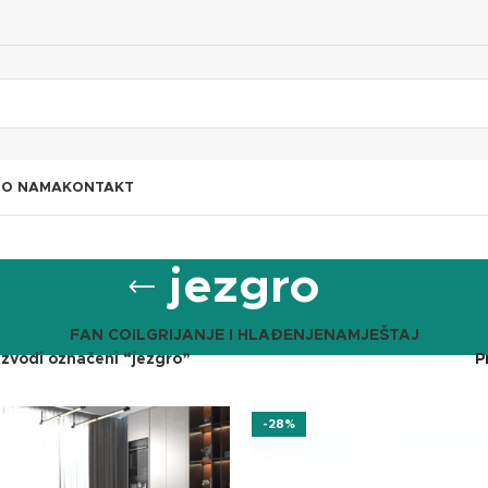
I
O NAMA
KONTAKT
jezgro
FAN COIL
GRIJANJE I HLAĐENJE
NAMJEŠTAJ
izvodi označeni “jezgro”
P
-28%