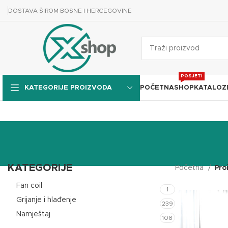
DOSTAVA ŠIROM BOSNE I HERCEGOVINE
POSJETI
POČETNA
SHOP
KATALOZ
KATEGORIJE PROIZVODA
KATEGORIJE
Početna
Pro
Fan coil
1
Grijanje i hlađenje
239
Namještaj
108