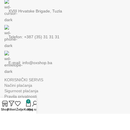
XVIII Hrvatske Brigade, Tuzla
Telefon: +387 (35) 31 31 31
E-mail:
info@oxshop.ba
KORISNIČKI SERVIS
Načini plaćanja
Sigurnost plaćanja
Pravila privatnosti
Garancija
0
Dostava
Shop
Filteri
Želje
Korpa
Moj račun
Prodajna mjesta
OX SHOP
O nama
Prodajno mjesto