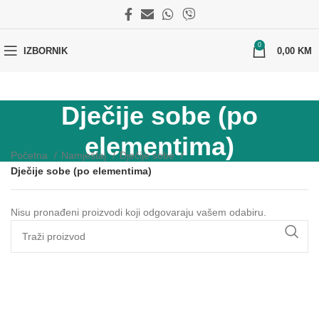
0
IZBORNIK
0,00
KM
Dječije sobe (po
elementima)
Početna
Namještaj
Dječije sobe
Dječije sobe (po elementima)
Nisu pronađeni proizvodi koji odgovaraju vašem odabiru.