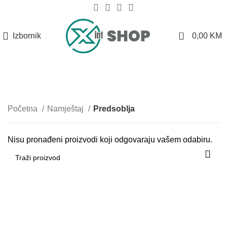
0
Izbornik
0,00
KM
Predsoblja
Kategorije
Početna
Namještaj
Predsoblja
Nisu pronađeni proizvodi koji odgovaraju vašem odabiru.